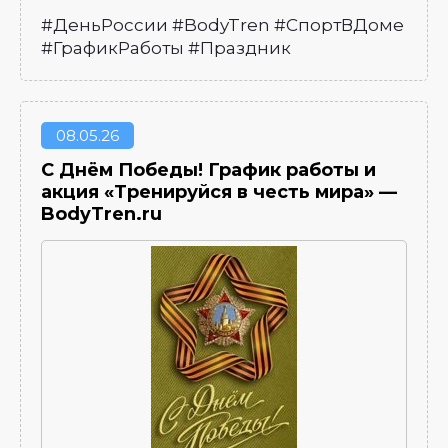
#ДеньРоссии #BodyTren #СпортВДоме
#ГрафикРаботы #Праздник
08
05.26
С Днём Победы! График работы и
акция «Тренируйся в честь мира» —
BodyTren.ru