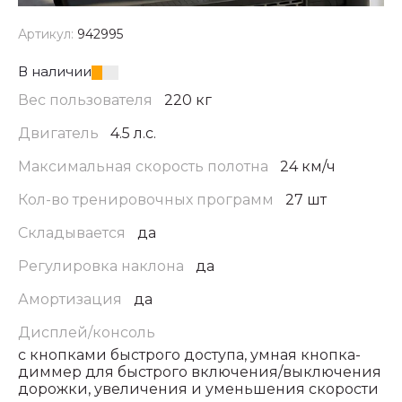
Артикул:
942995
В наличии
Вес пользователя
220 кг
Двигатель
4.5 л.с.
Максимальная скорость полотна
24 км/ч
Кол-во тренировочных программ
27 шт
Складывается
да
Регулировка наклона
да
Амортизация
да
Дисплей/консоль
с кнопками быстрого доступа, умная кнопка-
диммер для быстрого включения/выключения
дорожки, увеличения и уменьшения скорости