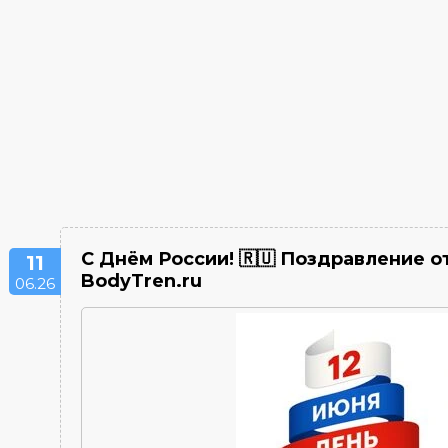
С Днём России! 🇷🇺 Поздравление 
11
BodyTren.ru
06.26