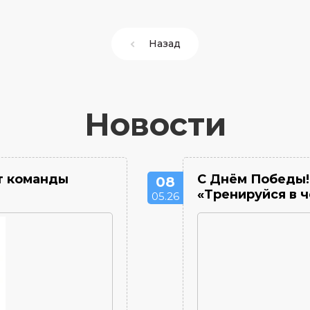
Назад
Новости
от команды
С Днём Победы!
08
«Тренируйся в ч
05.26