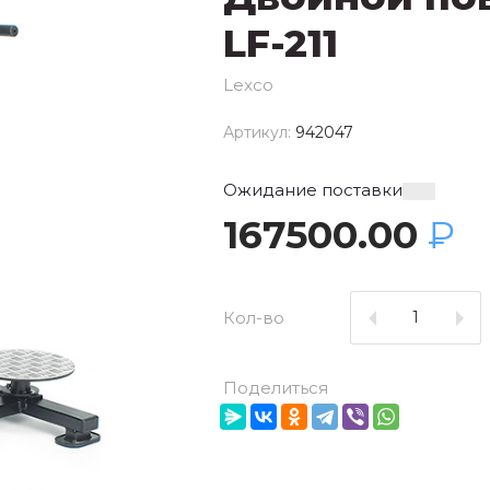
LF-211
Lexco
Артикул:
942047
Ожидание поставки
167500.00
₽
Кол-во
Поделиться