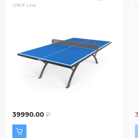
UNIX Line
U
39990.00
₽